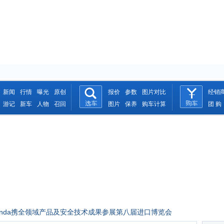
新闻
行情
曝光
原创
报价
参数
图片对比
经销
游记
新车
人物
召回
图片
保养
购车计算
团 购
Honda携全领域产品及安全技术成果参展第八届进口博览会