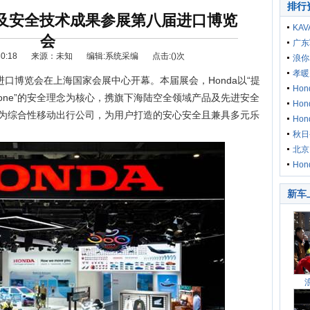
排行
品及安全技术成果参展第八届进口博览
KA
会
春新
广东
0:18
来源：未知
编辑:系统采编
点击:(
)次
军人
浪你
孝暖
进口博览会在上海国家会展中心开幕。本届展会，Honda以“提
都
Ho
 Everyone”的安全理念为核心，携旗下海陆空全领域产品及先进安全
口博
Ho
a作为综合性移动出行公司，为用户打造的安心安全且兼具多元乐
口博
Ho
口博
秋日
选车
购车
北京
Ho
续十
新车