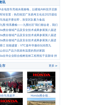
资讯
VA全地形车亮相央视春晚，以硬核AI科技开启新
纪
军转安置：热烈祝贺广东易考文化在2025退役
就
马淮超开赛在即，淮安区队蓄力备战
九围 情系桑榆——九围社区“我们都会老，我们
nda携全领域产品及安全技术成果参展第八届进
览
nda携全领域产品及安全技术成果参展第八届进
览
nda携全领域产品及安全技术成果参展第八届进
览
香江 技能盛宴：VTC嘉年华邀你玩转西九
保养
山谷以产品力筑就有温度的美好家园
nda在华企业联合植树造林工程再拓千亩新绿 持
八
上市
更多
浪你马淮超开赛在即，淮
Honda携全领域产品及安