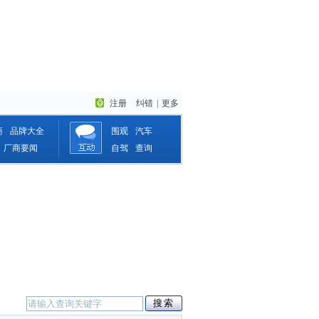
注册
纠错
|
更多
商
品牌大全
围观
汽车
厂商要闻
自驾
查询