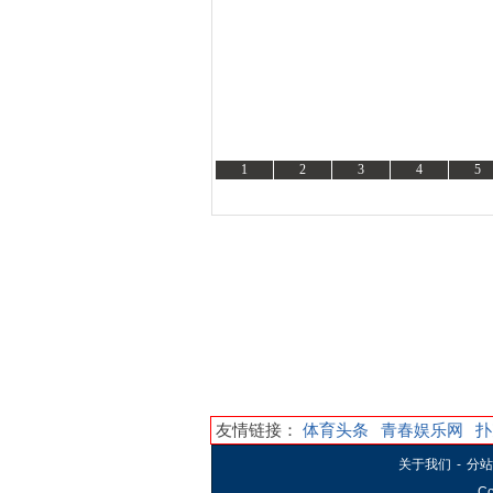
1
2
3
4
5
资讯
友情链接：
体育头条
青春娱乐网
扑
关于我们
-
分站
Co