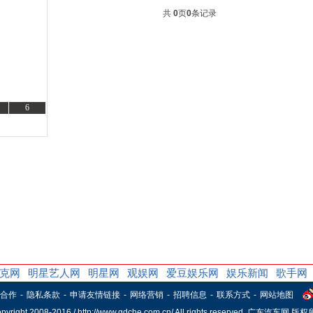
共
0
页
0
条记录
6
选车
购车
克网
明星艺人网
明星网
观娱网
爱豆娱乐网
娱乐新闻
歌手网
合作
-
隐私条款
-
申请友情链接
-
网络营销
-
招聘信息
-
联系方式
-
网站地图
pyright 2008-2016 / http://www.gdche.com.cn/ All rights reserved. 广东汽车网 版