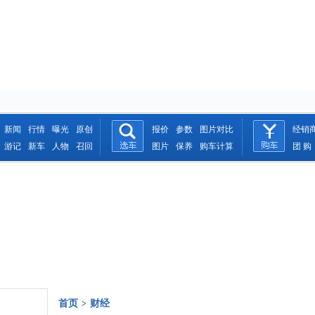
新闻
行情
曝光
原创
报价
参数
图片对比
经销
游记
新车
人物
召回
图片
保养
购车计算
团 购
首页
财经
>