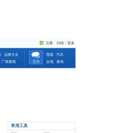
注册
纠错
|
更多
商
品牌大全
围观
汽车
厂商要闻
自驾
查询
常用工具